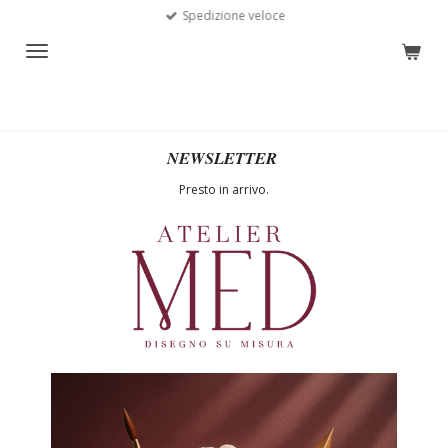
Spedizione veloce
Vai
al
contenuto
principale
NEWSLETTER
Presto in arrivo.